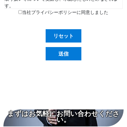
す。
当社プライバシーポリシーに同意しました
個人情報の収集の目的
お客様から集めた個人情報は、以下の目的で利用します。
当社がお客様に提供するサービスにおいて利用する
ため
お客様に合ったサービスや新しい商品などの情報を
送信
的確にお知らせするため
必要に応じてお客様に連絡を行なうため
個人情報の開示
下記の場合には、お客様の事前の同意なく当社はお客様の
個人情報を開示できるものとします。
警察や裁判所、その他の政府機関から召喚状、令
状、命令等によって要求された場合
まずはお気軽にお問い合わせくださ
人の生命、身体または財産の保護のために必要があ
い。
る場合であって、お客様の同意を得ることが困難で