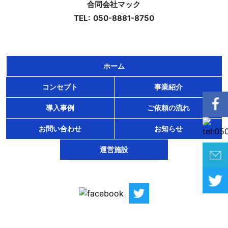
あるとき
合同会社マック
TEL: 050-8881-8750
個人情報の管理
お客様の個人情報は、当社が適切な管理を行なうととも
に、漏洩、滅失、毀損の防止のために最大限の注意を払っ
ホーム
ております。 尚、当社ではお客様によりよいサービスを
提供するため、個人情報を適切に取り扱っていると認めら
コンセプト
事業紹介
れる外部の委託先に、個人情報の取り扱いの一部を委託し
導入事例
ご依頼の流れ
ています。委託先は、委託業務を行なうために必要な範囲
で個人情報を利用します。 この場合当社は、委託先との
お問い合わせ
お知らせ
間で個人情報の取り扱いについて適切な契約を締結し、適
切な管理を要求いたします。
運営施設
従業員の監督方法
個人情報保護の重要性について、適時または定期的に適切
な教育を行っております。 また、当社が個人情報を管理
する際は、管理責任者を置き適切な管理を行うとともに、
外部への流出防止に努めます。 さらに、外部からの不正